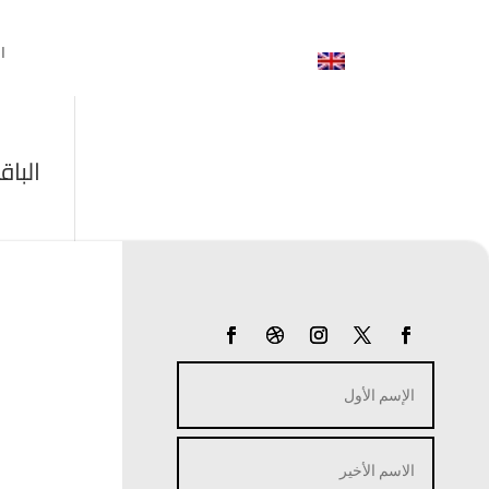
ا
الباق