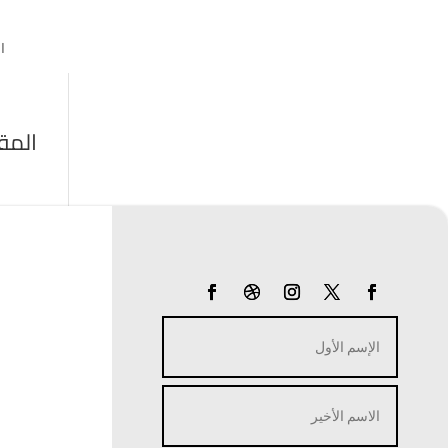
ا
المق