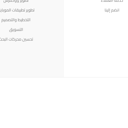
خدمة العملاء
تطوير ووكمرس
انضم إلينا
تطوير تطبيقات الموباي
التخطيط والتصميم
التسويق
تحسين محركات البحث