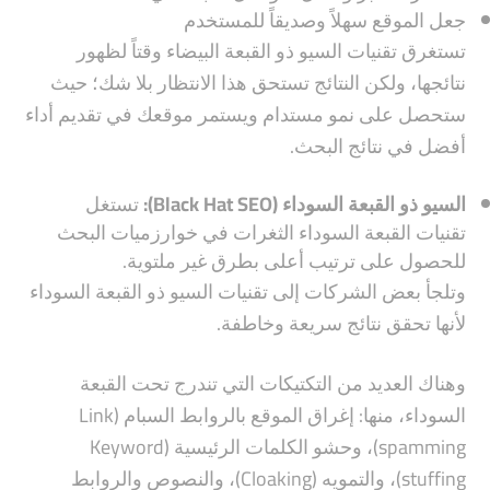
جعل الموقع سهلاً وصديقاً للمستخدم
تستغرق تقنيات السيو ذو القبعة البيضاء وقتاً لظهور
نتائجها، ولكن النتائج تستحق هذا الانتظار بلا شك؛ حيث
ستحصل على نمو مستدام ويستمر موقعك في تقديم أداء
أفضل في نتائج البحث.
السيو ذو القبعة السوداء (Black Hat SEO):
تستغل
تقنيات القبعة السوداء الثغرات في خوارزميات البحث
للحصول على ترتيب أعلى بطرق غير ملتوية.
وتلجأ بعض الشركات إلى تقنيات السيو ذو القبعة السوداء
لأنها تحقق نتائج سريعة وخاطفة.
وهناك العديد من التكتيكات التي تندرج تحت القبعة
السوداء، منها: إغراق الموقع بالروابط السبام (Link
spamming)، وحشو الكلمات الرئيسية (Keyword
stuffing)، والتمويه (Cloaking)، والنصوص والروابط