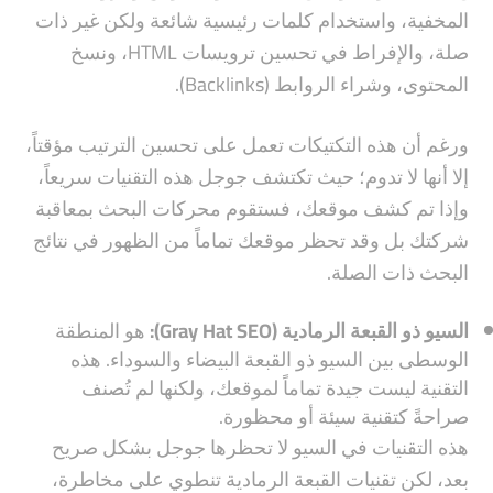
المخفية، واستخدام كلمات رئيسية شائعة ولكن غير ذات
صلة، والإفراط في تحسين ترويسات HTML، ونسخ
المحتوى، وشراء الروابط (Backlinks).
ورغم أن هذه التكتيكات تعمل على تحسين الترتيب مؤقتاً،
إلا أنها لا تدوم؛ حيث تكتشف جوجل هذه التقنيات سريعاً،
وإذا تم كشف موقعك، فستقوم محركات البحث بمعاقبة
شركتك بل وقد تحظر موقعك تماماً من الظهور في نتائج
البحث ذات الصلة.
السيو ذو القبعة الرمادية (Gray Hat SEO):
هو المنطقة
الوسطى بين السيو ذو القبعة البيضاء والسوداء. هذه
التقنية ليست جيدة تماماً لموقعك، ولكنها لم تُصنف
صراحةً كتقنية سيئة أو محظورة.
هذه التقنيات في السيو لا تحظرها جوجل بشكل صريح
بعد، لكن تقنيات القبعة الرمادية تنطوي على مخاطرة،