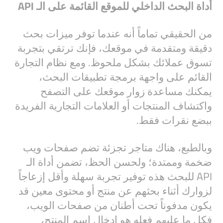
أداة البحث الداخلي للموقع القائمة على الـ API
من الحقيقي تماماً أنه عندما توفر ميزات بحث
دقيقة ومتقدمة في موقعك، فإنك ترتقي بتجربة
تسوق عملائك بشكل ملحوظ. ومع نظام التجارة
القائم على واجهة برمجة تطبيقات البحث،
يمكنك مساعدة زوار موقعك على التصفح
واكتشاف المنتجات أو العلامات التجارية الفريدة
ببضع نقرات فقط.
وبالطبع، هناك متاجر تجزئة تضم صفحات ويب
ضخمة وممتدة؛ ولحسن الحظ، تضمن أداة الـ
API للبحث هذه توفير تجربة سهلة وأقل إزعاجاً
لزوارك أثناء بحثهم عن منتج أو محتوى معين قد
يكون مدفوناً تحت أطنان من صفحات الويب،
فكل ما عليهم فعله هو إدخال اسم المنتج،