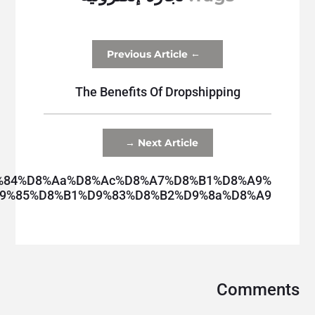
←
Previous Article
The Benefits Of Dropshipping
→
Next Article
9%84%d8%aa%d8%ac%d8%a7%d8%b1%d8%a9
9%85%d8%b1%d9%83%d8%b2%d9%8a%d8%a9